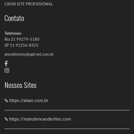
Manutenção de sites em São Paulo
CRIAR SITE PROFISSIONAL
Contato
Manutenção Corretiva de Site
Telefones:
Rio
21 99279-5180
SP
11 91256-8425
atendimento@agirnet.com.br
Nossos Sites
https://alaxo.com.br
https://manutencaodesites.com