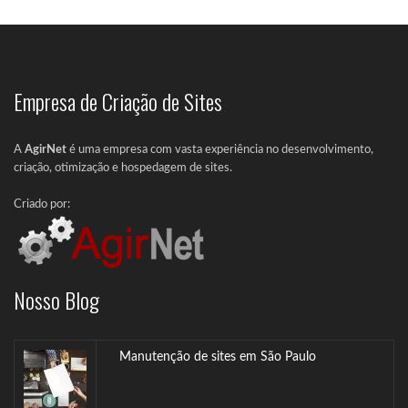
Empresa de Criação de Sites
Otimização de Sites
Faça um teste gratuitamente neste link para...
A
AgirNet
é uma empresa com vasta experiência no desenvolvimento,
criação, otimização e hospedagem de sites.
Criado por:
Criação de Site RJ
O Marketing Digital é visto atualmente como...
Nosso Blog
Manutenção de sites em São Paulo