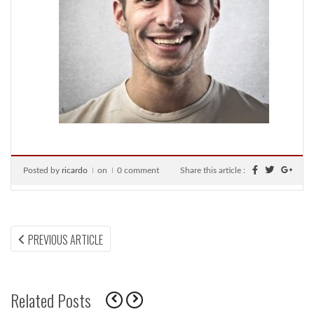
Posted by
ricardo
on
0 comment
Share this article :
Navegação
PREVIOUS
PREVIOUS ARTICLE
ARTICLE:
de
Post
Related Posts