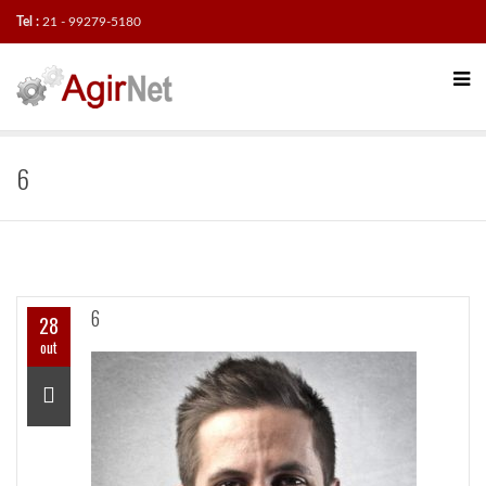
Tel :
21 - 99279-5180
6
6
28
out